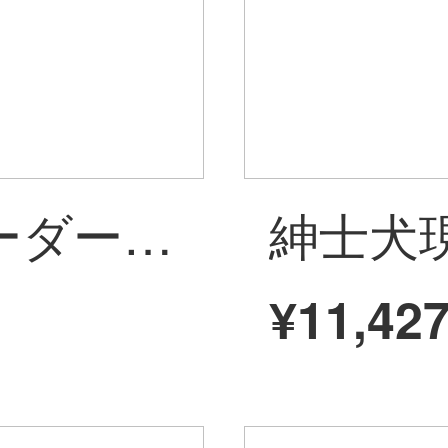
紳士犬手作りオーダーメイドシンプルで、現代の軽奢ウールカーペット客間ソファワークショップRX 0207 3*4メートルウールカーペットオーダーメイド非現物の納期を確認する必要があります。
¥11,42