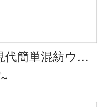
紳士犬現代簡単混紡ウールオーダーメイド絨毯リビングルームのベッドサイドのタペストリー丸いお茶のタペストリーを選んで注文します。ニュージーランド純毛オーダーメイド絨毯を注文します。商品の納期を確認してください。
7~