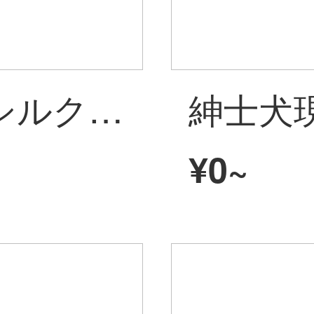
紳士犬の明るいシルクと純色のウールカーペットのリビングルームには、簡単な茶の絨毯をカスタマイズすることができます。ND 05（カスタムモデル）1.9*2.9メートル
¥0~