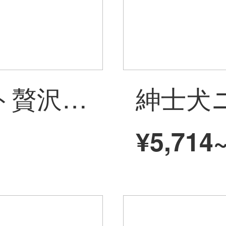
紳士犬現代ライト贅沢オーダーメイド絨毯客間茶卓絨毯純色ウール絨毯ベッドルーム毛布DZ 0266-1 300*400 cmじゅうたん
¥5,714