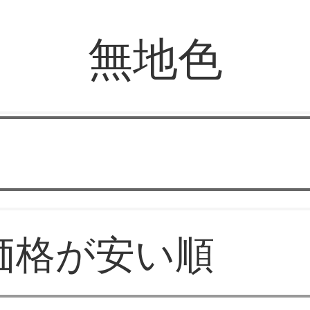
無地色
トーク·カーペット販
価格が安い順