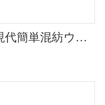
紳士犬現代簡単混紡ウールオーダーメイド絨毯リビングルームのベッドサイドのタペストリー丸いお茶のタペストリーを選んで注文します。ニュージーランド純毛オーダーメイド絨毯を注文します。商品の納期を確認してください。