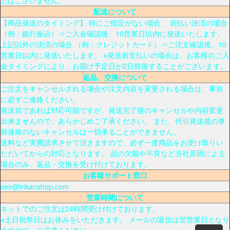
配送について
【商品発送のタイミング】 特にご指定がない場合、 前払い決済の場合
（例：銀行振込）⇒ご入金確認後、10営業日以内に発送いたします。
上記以外の決済の場合 （例：クレジットカード）⇒ご注文確認後、10
営業日以内に発送いたします。 ※発送前支払いの場合は、お客様のご入
金タイミングにより、お届け予定日が2日前後することがございます。
返品、交換について
ご注文をキャンセルされる場合や注文内容を変更される場合は、事前
に必ずご連絡ください。
発送前であれば対応可能ですが、発送完了後のキャンセルや内容変更
出来ませんので、あらかじめご了承ください。 また、代引発送後の事
前連絡のないキャンセルは一切承ることができません。
送料など実費請求させて頂きますので、必ず一度商品をお受け取りい
ただいてからの対応となります。 品の欠陥や不良など当社原因による
場合のみ、返品・交換を受け付けております。
お客様サポート窓口
seo@inkanshop.com
営業時間について
ネットでのご注文は24時間受け付けております。
※土日祝祭日はお休みをいただきます。 メールの返信は翌営業日となり
ますので、ご了承ください。