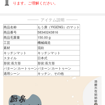
ります。ご理解ください。
アイテム説明
商品名称
もう庚（YIGENG）のマット
商品番号
58340243816
商品毛重量
150.00 g
工芸
機械織造
素材
混紡
キッチンマット
キッチンマット
スタイル
日本式
形状:長方形
形状:長方形
パターン:カートゥーン
パターン:カートゥーン
適用シーン
キッチン、その他