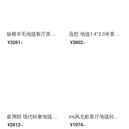
纵横羊毛地毯客厅茶几毯手工编织椭圆形地毯日式北欧简约轻奢书房玄关家用床边毯飘窗毯 米黄 120CMx180CM
迅想 地毯1.4*2.0米客厅大面积丙纶地毯卧室床边毯房间沙发茶几满铺毛绒垫子黄麻底机织地毯白沙海岛5352
¥3261~
¥3802~
嘉博朗 现代轻奢地毯客厅卧室床边毯沙发茶几毯羊羔绒毯子防滑耐磨家用毛毯 YH-116 1.4米*2米
ins风北欧客厅地毯轻奢茶几毯简约现代卧室家用短毛可睡可坐 轻奢风02 160x120cm床边毯
¥2812~
¥1974~