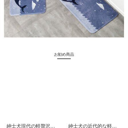
お勧め商品
紳士犬現代の軽贅沢なアメリカンカーペット客間で、簡単に茶の毛布を注文して、ウールカーペットを手作り注文しました。ベッドサイドのカーペット4182 LG 1.6*2.3メートルの超繊維のウール糸をまねる長方形のじゅうたん（現物）
紳士犬の近代的な軽奢な絨毯のリビングルームには、カスタマイズされた茶の絨毯が敷かれています。北欧の簡単な絨毯があります。寝室の長方形ベッドの前には、SD-QX 8 1.6*2.3メートルのナイロンの現物があります。