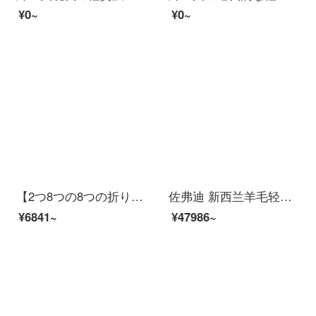
¥0~
¥0~
【2つ8つの8つの折り】紳士犬現代の軽奢なじゅうたんの客間には、カスタム茶のじゅうたんが敷かれています。北欧のシンプルなじゅうたんの寝室の長方形ベッドの前に、ベッドの毛布があります。SD-17 H 1.7*2.6メートルの高さのナイロンの現物です。
佐弗迪 新西兰羊毛轻奢风地毯客厅沙发毯茶几垫简约现代家用满铺卧室床边毯 WNS-07 1.6米x2.3米适合2座沙发或1.5米宽的床尾
¥6841~
¥47986~