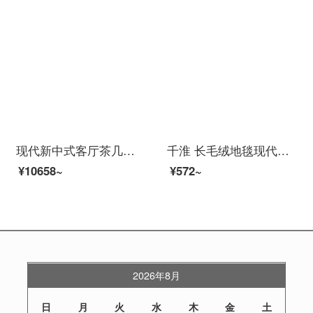
现代新中式客厅茶几地毯中国风简约山水墨画灰色画图案古典复古风格餐厅茶室书房卧室床前边下地毯 YS-33 240CMx340CM
千淮 长毛绒地毯现代简约北欧INS风客厅沙发茶几卧室床边扎染毯子 孔雀蓝 80*160cm
¥10658~
¥572~
2026年8月
日
月
火
水
木
金
土