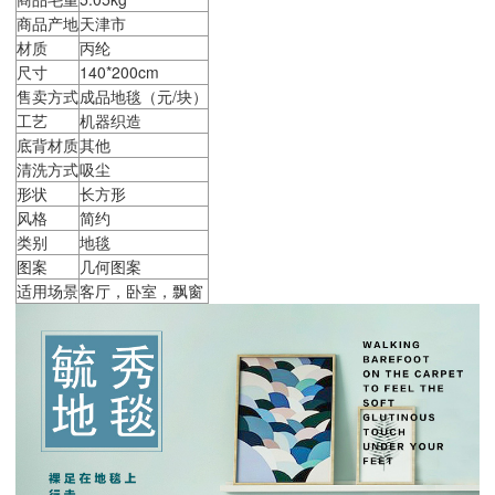
商品产地
天津市
材质
丙纶
尺寸
140*200cm
售卖方式
成品地毯（元/块）
工艺
机器织造
底背材质
其他
清洗方式
吸尘
形状
长方形
风格
简约
类别
地毯
图案
几何图案
适用场景
客厅，卧室，飘窗