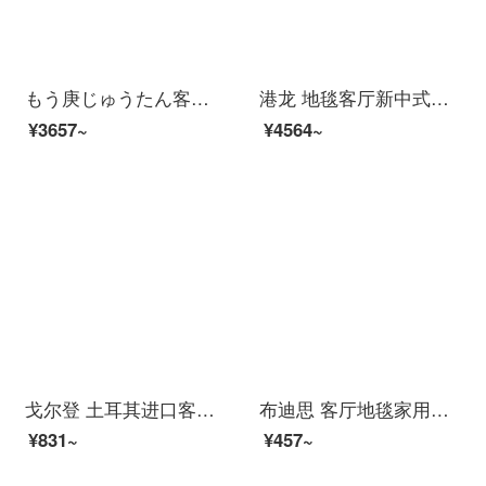
もう庚じゅうたん客間北欧軽奢簡素現代ヨーロッパ式幾何学ソファティーパッド滑り止め長方形家庭書房部屋寝室謎尚-14【新品】160 X 230 CM
港龙 地毯客厅新中式简约现代美式沙发茶几卧室欧式北欧满铺可机洗 雅斯33 1.6*2.3米
¥3657~
¥4564~
戈尔登 土耳其进口客厅地毯现代简约沙发茶几毯卧室地毯 7595A_F0313 0.8x1.2米【适用于玄关门口】
布迪思 客厅地毯家用卧室现代轻奢北欧床边沙发茶几地毯ins风大面积 轻奢6 80*120CM
¥831~
¥457~