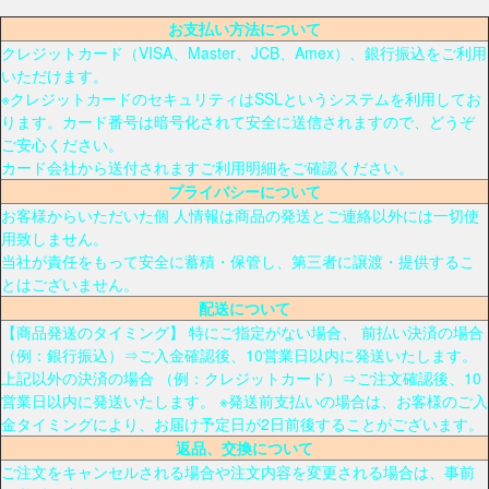
お支払い方法について
クレジットカード（VISA、Master、JCB、Amex）、銀行振込をご利用
いただけます。
※クレジットカードのセキュリティはSSLというシステムを利用してお
ります。カード番号は暗号化されて安全に送信されますので、どうぞ
ご安心ください。
カード会社から送付されますご利用明細をご確認ください。
プライバシーについて
お客様からいただいた個 人情報は商品の発送とご連絡以外には一切使
用致しません。
当社が責任をもって安全に蓄積・保管し、第三者に譲渡・提供するこ
とはございません。
配送について
【商品発送のタイミング】 特にご指定がない場合、 前払い決済の場合
（例：銀行振込）⇒ご入金確認後、10営業日以内に発送いたします。
上記以外の決済の場合 （例：クレジットカード）⇒ご注文確認後、10
営業日以内に発送いたします。 ※発送前支払いの場合は、お客様のご入
金タイミングにより、お届け予定日が2日前後することがございます。
返品、交換について
ご注文をキャンセルされる場合や注文内容を変更される場合は、事前