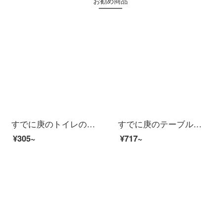
お勧め商品
すでに庚のトイレの浴室の入り口の家庭用吸水滑り止めマットバスタブの浴室マットトイレの吸水マットの入り口に入ります。漫画のフロアマット秋田犬40 X 60 CM
すでに庚のテーブルクロス防水テーブルパッドテーブルクロス茶幾畳透明断熱ガラス防熱油洗浄PVCプラスチック水晶板の無味収縮1.5 mm厚80 X 130 CM
¥305~
¥717~