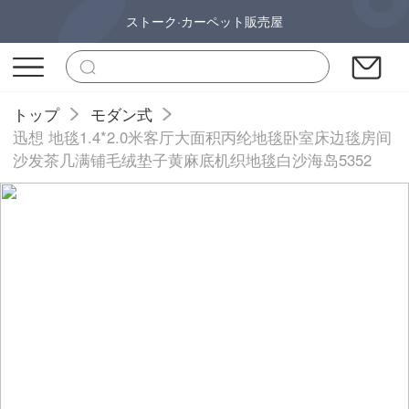
ストーク·カーペット販売屋
トップ
モダン式
迅想 地毯1.4*2.0米客厅大面积丙纶地毯卧室床边毯房间
沙发茶几满铺毛绒垫子黄麻底机织地毯白沙海岛5352