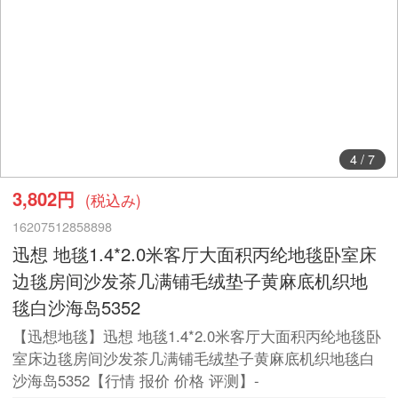
5
/
7
3,802円
(税込み)
16207512858898
迅想 地毯1.4*2.0米客厅大面积丙纶地毯卧室床
边毯房间沙发茶几满铺毛绒垫子黄麻底机织地
毯白沙海岛5352
【迅想地毯】迅想 地毯1.4*2.0米客厅大面积丙纶地毯卧
室床边毯房间沙发茶几满铺毛绒垫子黄麻底机织地毯白
沙海岛5352【行情 报价 价格 评测】-