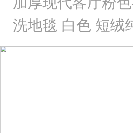
加厚现代客厅粉色
洗地毯 白色 短绒纯