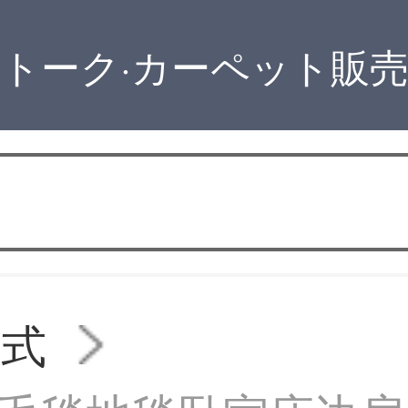
トーク·カーペット販
ン式