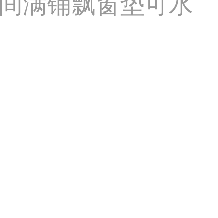
间满铺飘窗垫可水