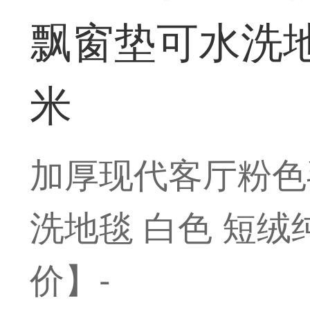
飘窗垫可水洗地毯
米
加厚现代客厅粉色
洗地毯 白色 短绒纯
价】-