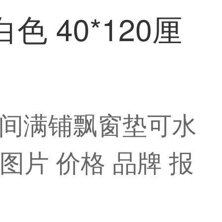
 40*120厘
间满铺飘窗垫可水
【图片 价格 品牌 报