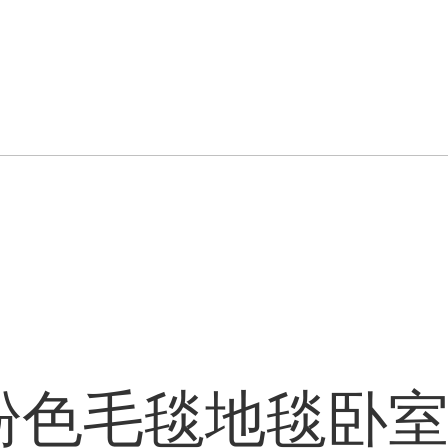
粉色毛毯地毯卧