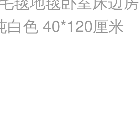
毛毯地毯卧室床边房
白色 40*120厘米