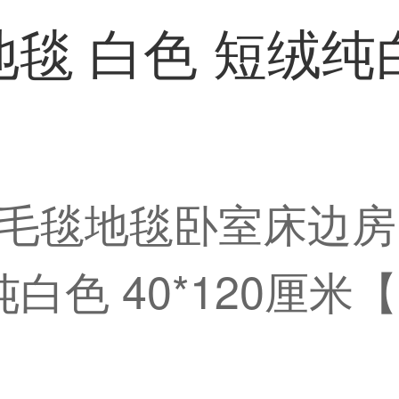
 白色 短绒纯白色
毛毯地毯卧室床边房
白色 40*120厘米