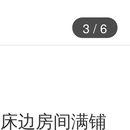
3
/
6
室床边房间满铺